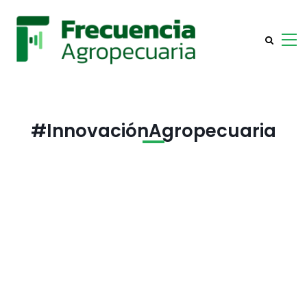
#InnovaciónAgropecuaria