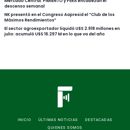
Mercado Central: PIMIENTO y PERA encabezan el
descenso semanal
NK presentó en el Congreso Aapresid el “Club de los
Máximos Rendimientos”
El sector agroexportador liquidó U$S 2.918 millones en
julio: acumuló U$S 16.297 M en lo que va del año
INICIO
ÚLTIMAS NOTICIAS
DESTACADAS
QUIENES SOMOS