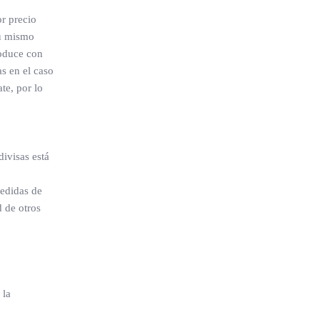
r precio
su mismo
roduce con
as en el caso
te, por lo
divisas está
medidas de
d de otros
 la