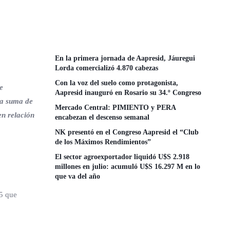
En la primera jornada de Aapresid, Jáuregui
Lorda comercializó 4.870 cabezas
Con la voz del suelo como protagonista,
e
Aapresid inauguró en Rosario su 34.º Congreso
la suma de
Mercado Central: PIMIENTO y PERA
n relación
encabezan el descenso semanal
NK presentó en el Congreso Aapresid el “Club
de los Máximos Rendimientos”
El sector agroexportador liquidó U$S 2.918
millones en julio: acumuló U$S 16.297 M en lo
que va del año
25 que