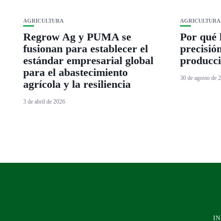
AGRICULTURA
AGRICULTURA
Regrow Ag y PUMA se
Por qué 
fusionan para establecer el
precisió
estándar empresarial global
producci
para el abastecimiento
30 de agosto de 
agrícola y la resiliencia
3 de abril de 2026
IN