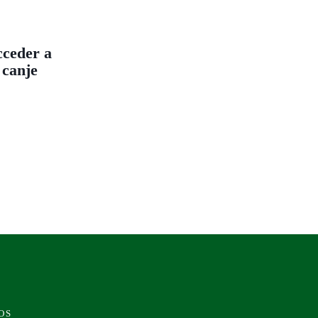
cceder a
 canje
OS