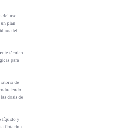
s del uso
e un plan
iduos del
ente técnico
gicas para
oratorio de
produciendo
 las dosis de
e líquido y
ta flotación