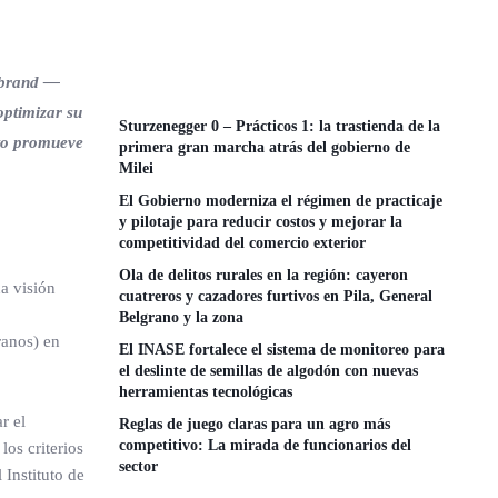
vobrand —
optimizar su
Sturzenegger 0 – Prácticos 1: la trastienda de la
cto promueve
primera gran marcha atrás del gobierno de
Milei
El Gobierno moderniza el régimen de practicaje
y pilotaje para reducir costos y mejorar la
competitividad del comercio exterior
Ola de delitos rurales en la región: cayeron
a visión
cuatreros y cazadores furtivos en Pila, General
Belgrano y la zona
ranos) en
El INASE fortalece el sistema de monitoreo para
el deslinte de semillas de algodón con nuevas
herramientas tecnológicas
r el
Reglas de juego claras para un agro más
competitivo: La mirada de funcionarios del
los criterios
sector
 Instituto de