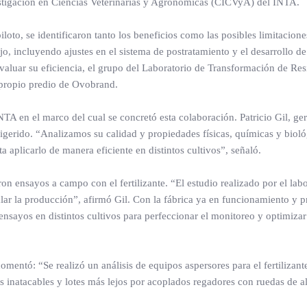
stigación en Ciencias Veterinarias y Agronómicas (CICVyA) del INTA.
iloto, se identificaron tanto los beneficios como las posibles limitacione
jo, incluyendo ajustes en el sistema de postratamiento y el desarrollo d
evaluar su eficiencia, el grupo del Laboratorio de Transformación de Res
 propio predio de Ovobrand.
 en el marco del cual se concretó esta colaboración. Patricio Gil, ger
digerido. “Analizamos su calidad y propiedades físicas, químicas y bioló
 aplicarlo de manera eficiente en distintos cultivos”, señaló.
on ensayos a campo con el fertilizante. “El estudio realizado por el lab
ar la producción”, afirmó Gil. Con la fábrica ya en funcionamiento y 
s ensayos en distintos cultivos para perfeccionar el monitoreo y optimizar
comentó: “Se realizó un análisis de equipos aspersores para el fertilizant
as inatacables y lotes más lejos por acoplados regadores con ruedas de al