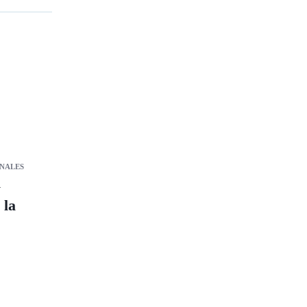
NALES
y
 la