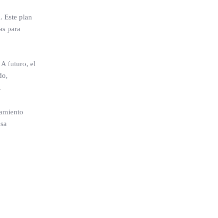
. Este plan
as para
A futuro, el
do,
.
hamiento
esa