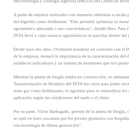
Microbiología y Zoología Agrícola (IMyZA) del Centro de Inve
A partir de estudios realizados con muestras obtenidas a escala p
del digerido como fertilizante. “Esto permitió optimizar su mane
agronómico adecuado a sus características”, detalló Bres. Para 
INTA llevó a cabo ensayos agronómicos en parcelas dentro del
Desde hace dos años, Ovobrand mantiene un convenio con el INTA
de la empresa, destacó la importancia de la caracterización del 
establecer indicadores y un sistema de monitoreo que nos permita
Mientras la planta de biogás estaba en construcción, se adelantar
Transformación de Residuos del INTA fue clave para poder escal
tanto gas como fertilizantes, el siguiente paso es intensificar lo
aplicación según las condiciones del suelo y el clima.
Por su parte, Víctor Barbagallo, gerente de la planta de biogás, 
se optó en lotes cercamos por los pivotes giratorios con boquill
con tecnología de última generación”.