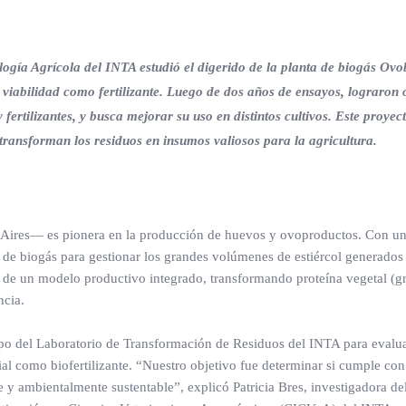
ología Agrícola del INTA estudió el digerido de la planta de biogás O
iabilidad como fertilizante. Luego de dos años de ensayos, lograron 
 fertilizantes, y busca mejorar su uso en distintos cultivos. Este proye
transforman los residuos en insumos valiosos para la agricultura.
ires— es pionera en la producción de huevos y ovoproductos. Con un
 de biogás para gestionar los grandes volúmenes de estiércol generados
o de un modelo productivo integrado, transformando proteína vegetal (g
ncia.
rupo del Laboratorio de Transformación de Residuos del INTA para evalua
ial como biofertilizante. “Nuestro objetivo fue determinar si cumple con 
y ambientalmente sustentable”, explicó Patricia Bres, investigadora del