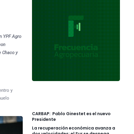
ón YPF Agro
con
e Chaco y
entro y
huelo
CARBAP: Pablo Ginestet es el nuevo
Presidente
La recuperación económica avanza a
dos velocidades: el Sur se despega