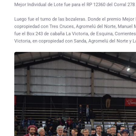
Mejor Individual de Lote fue para el RP 12360 del Corral 278
Luego fue el turno de las bozaleras. Donde el premio Mejor I
copropiedad con Tres Cruces, Agromelú del Norte, Manuel Mo
fue el Box 243 de cabaña La Victoria, de Esquina, Corrientes
Victoria, en copropiedad con Sanda, Agromelú del Norte y L