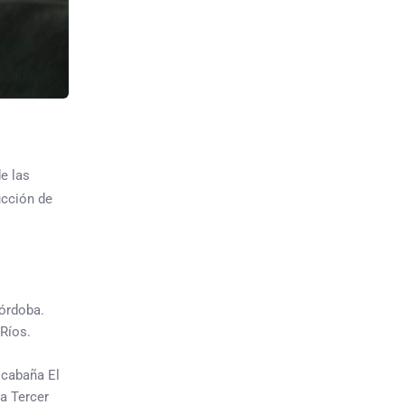
de las
ucción de
Córdoba.
 Ríos.
 cabaña El
la Tercer