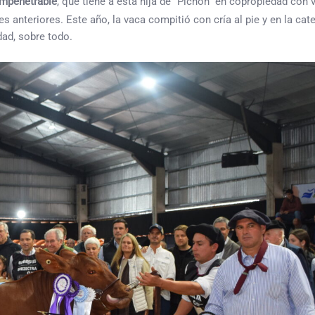
Impenetrable
, que tiene a esta hija de “Pichón” en copropiedad con 
s anteriores. Este año, la vaca compitió con cría al pie y en la cat
dad, sobre todo.