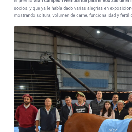
el premio
Gran Campeón Hembra fue para el Box 256 de El 
socios, y que ya le había dado varias alegrías en exposicione
mostrando soltura, volumen de carne, funcionalidad y fertili