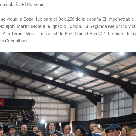
 de cabaña El Porvenir.
ndividual a Bozal fue para el Box 256 de la cabaña El Impenetrable,
lejón, Martín Montiel e Ignacio Lupión. La Segunda Mejor Individu
. Y la Tercer Mejor Individual de Bozal fue el Box 204, también de c
as Casualinas.