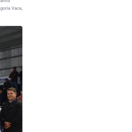
varios
egoría Vaca,